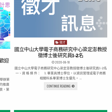
徵才
P
o
國立中山大學電子商務研究中心梁定澎教授
s
徵博士後研究員1-2名
t
~歡迎
2020-06-18
e
d
國立中山大學電子商務研究中心梁定澎教授徵博士後研究員1-2名
i
一、資 格 條 件： 1. 畢業具博士學位，以資訊管理或電子商務
n
相關科系畢業博士生優先。 …
年舉辦第
的推廣
CONTINUE READING
衷，第