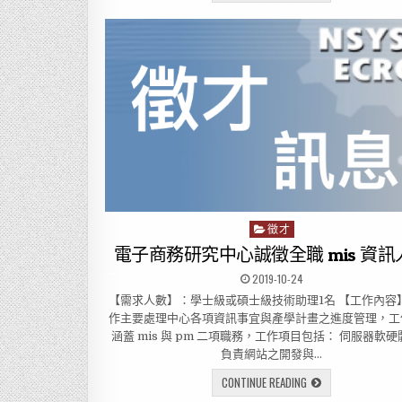
徵才
P
o
電子商務研究中心誠徵全職 mis 資訊
s
2019-10-24
t
【需求人數】：學士級或碩士級技術助理1名 【工作內容
e
作主要處理中心各項資訊事宜與產學計畫之進度管理，工
d
涵蓋 mis 與 pm 二項職務，工作項目包括： 伺服器軟
i
負責網站之開發與…
n
CONTINUE READING