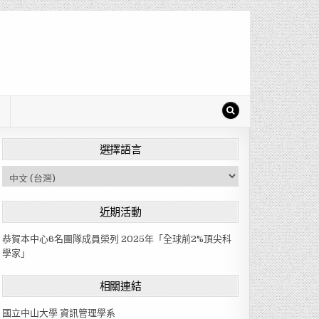
選擇語言
C
h
o
近期活動
o
s
恭賀本中心6名團隊成員榮列 2025年「全球前2%頂尖科
e
學家」
a
l
相關連結
a
n
國立中山大學 資訊管理學系
g