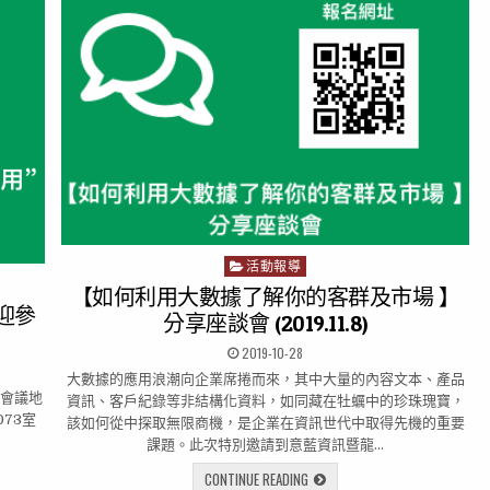
活動報導
P
o
【如何利用大數據了解你的客群及市場 】
s
迎參
分享座談會 (2019.11.8)
t
2019-10-28
e
d
大數據的應用浪潮向企業席捲而來，其中大量的內容文本、產品
i
 會議地
資訊、客戶紀錄等非結構化資料，如同藏在牡蠣中的珍珠瑰寶，
n
73室
該如何從中探取無限商機，是企業在資訊世代中取得先機的重要
課題。此次特別邀請到意藍資訊暨龍…
CONTINUE READING