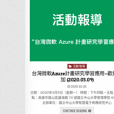
活動報導
P
o
台灣微軟Azure計畫研究學習應用~歡
s
加 (2020.03.09)
t
2020-03-05
e
d
日期：2020年3月9日（星期一） 時間：下午四點－五點
i
點：高雄市鼓山區蓮海路 70 號國立中山大學管理學院 40
n
主辦單位：國立中山大學智慧電子商務研究中心
CONTINUE READING