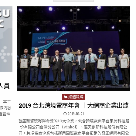
人員
媒體報導
P
】 本工
o
2019 台北跨境電商年會 十大網商企業出爐
作內容
s
2019-10-21
硬體管理
t
首屆新貿獎獲得金獎的10大企業，包含跨境電商平台果翼科技股
e
份有限公司台灣分公司（Pinkoi）、湛天創新科技股份有限公
d
司，跨境電商企業包括運用國際電商平台拓銷的奇正網際有限公
i