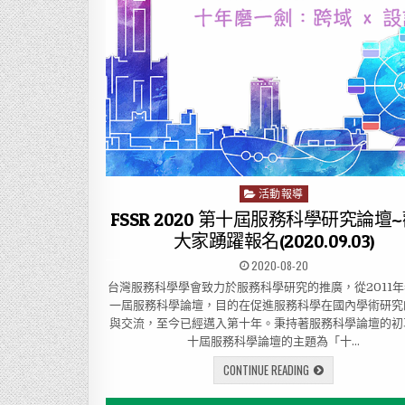
活動報導
P
o
FSSR 2020 第十屆服務科學研究論壇
s
大家踴躍報名(2020.09.03)
t
2020-08-20
e
d
台灣服務科學學會致力於服務科學研究的推廣，從2011
i
一屆服務科學論壇，目的在促進服務科學在國內學術研究
n
與交流，至今已經邁入第十年。秉持著服務科學論壇的初
十屆服務科學論壇的主題為「十…
CONTINUE READING