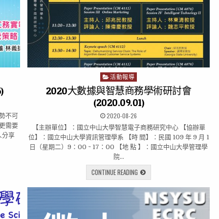
活動報導
P
o
)
2020大數據與智慧商務學術研討會
s
(2020.09.01)
t
2020-08-26
勢不可
e
更需要
d
【主辦單位】：國立中山大學智慧電子商務研究中心 【協辦單
人分享
i
位】：國立中山大學資訊管理學系 【時 間】：民國 109 年 9 月 1
n
日（星期二）9：00 ~ 17：00 【地 點 】：國立中山大學管理學
院…
CONTINUE READING