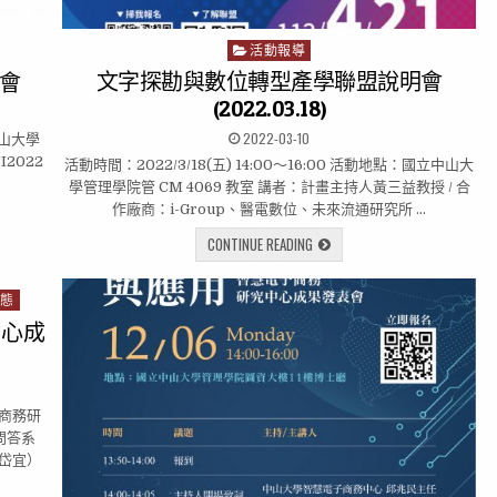
活動報導
P
o
文字探勘與數位轉型產學聯盟說明會
討會
s
(2022.03.18)
t
2022-03-10
立中山大學
e
SI2022
d
活動時間：2022/3/18(五) 14:00～16:00 活動地點：國立中山大
i
學管理學院管 CM 4069 教室 講者：計畫主持人黃三益教授 / 合
n
作廠商：i-Group、醫電數位、未來流通研究所 …
CONTINUE READING
動態
中心成
商務研
問答系
岱宜）