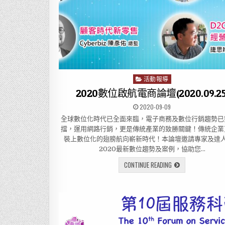
活動報導
P
o
2020數位啟航電商論壇(2020.09.25
s
2020-09-09
t
全球數位化時代已全面來臨，電子商務及數位行銷趨勢已
e
擋，運用網路行銷，更是傳統產業的致勝關鍵！傳統企業
d
裝上數位化的翅膀航向嶄新時代！本論壇邀請專家及達
i
2020最新數位趨勢及案例，協助您…
n
CONTINUE READING