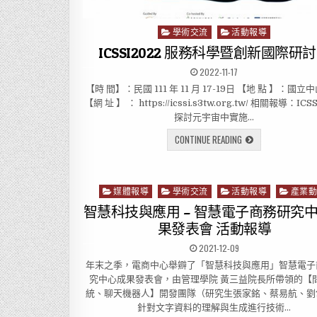
學術交流
活動報導
P
o
ICSSI2022 服務科學暨創新國際研
s
2022-11-17
t
【時 間】：民國 111 年 11 月 17-19日 【地 點 】：國
e
【網 址 】 ： https://icssi.s3tw.org.tw/ 相關報導：ICS
d
i
探討元宇宙中實施…
n
CONTINUE READING
媒體報導
學術交流
活動報導
產業
P
o
智慧科技與應用 – 智慧電子商務研究
s
果發表會 活動報導
t
2021-12-09
e
d
年末之季，電商中心舉辧了「智慧科技與應用」智慧電子
i
究中心成果發表會，由管理學院 黃三益院長所帶領的【
n
統、聊天機器人】開發團隊（研究生張家銘、蔡易航、劉
針對文字資料的理解與生成進行技術…