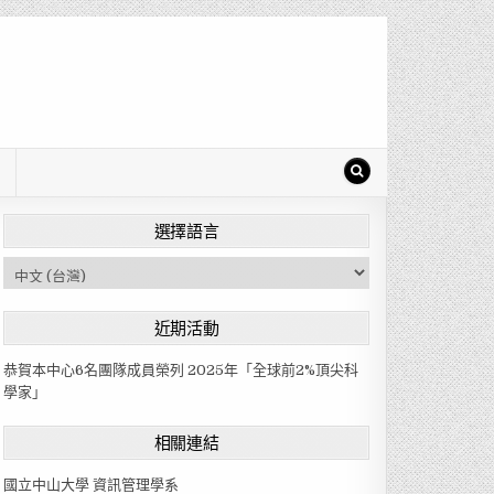
選擇語言
C
h
o
近期活動
o
s
恭賀本中心6名團隊成員榮列 2025年「全球前2%頂尖科
e
學家」
a
l
相關連結
a
n
國立中山大學 資訊管理學系
g