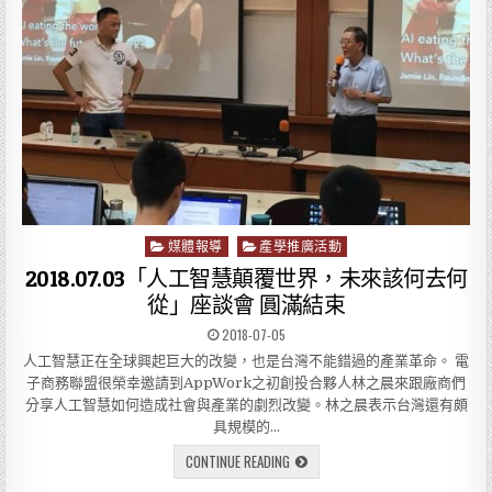
媒體報導
產學推廣活動
P
o
2018.07.03「人工智慧顛覆世界，未來該何去何
s
從」座談會 圓滿結束
t
2018-07-05
e
d
人工智慧正在全球興起巨大的改變，也是台灣不能錯過的產業革命。 電
i
子商務聯盟很榮幸邀請到AppWork之初創投合夥人林之晨來跟廠商們
n
分享人工智慧如何造成社會與產業的劇烈改變。林之晨表示台灣還有頗
具規模的…
CONTINUE READING