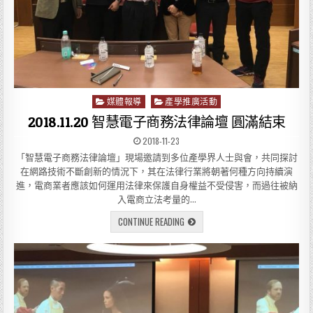
媒體報導
產學推廣活動
P
o
2018.11.20 智慧電子商務法律論壇 圓滿結束
s
2018-11-23
t
「智慧電子商務法律論壇」現場邀請到多位產學界人士與會，共同探討
e
在網路技術不斷創新的情況下，其在法律行業將朝著何種方向持續演
d
進，電商業者應該如何運用法律來保護自身權益不受侵害，而過往被納
i
n
入電商立法考量的…
CONTINUE READING