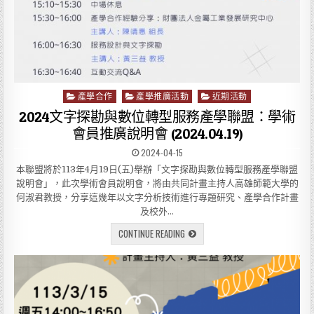
產學合作
產學推廣活動
近期活動
P
o
2024文字探勘與數位轉型服務產學聯盟：學術
s
會員推廣說明會 (2024.04.19)
t
2024-04-15
e
d
本聯盟將於113年4月19日(五)舉辦「文字探勘與數位轉型服務產學聯盟
i
說明會」，此次學術會員說明會，將由共同計畫主持人高雄師範大學的
n
何淑君教授，分享這幾年以文字分析技術進行專題研究、產學合作計畫
及校外…
CONTINUE READING