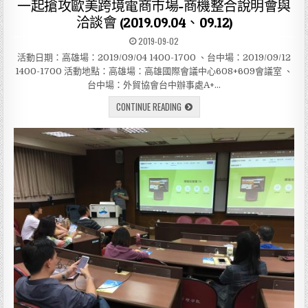
一起搶攻歐美跨境電商市場-商機整合說明會與
s
洽談會 (2019.09.04、09.12)
t
2019-09-02
e
d
活動日期：高雄場：2019/09/04 1400-1700 、台中場：2019/09/12
i
1400-1700 活動地點：高雄場：高雄國際會議中心608+609會議室 、
n
台中場：外貿協會台中辦事處A+…
CONTINUE READING