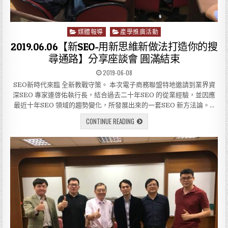
媒體報導
產學推廣活動
P
o
2019.06.06【新SEO-用新思維新做法打造你的搜
s
尋通路】分享座談會 圓滿結束
t
2019-06-08
e
d
SEO新時代來臨 全新教戰守策。 本次電子商務聯盟特地邀請到業界資
i
深SEO 專家連啓佑執行長，結合過去二十年SEO 的從業經驗，並因應
n
最近十年SEO 領域的趨勢變化，所發展出來的一套SEO 新方法論。…
CONTINUE READING