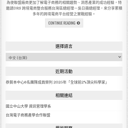
i
為使聯盟廠商更加了解電子商務的相關趨勢、洞悉產業的成功經驗，特
n
邀請DRS 跨境電商整合服務台灣區總經理－吳日蘋總經理，來分享累積
多年的跨境電商平台經營之實戰經驗。
CONTINUE READING
選擇語言
C
h
o
近期活動
o
s
恭賀本中心6名團隊成員榮列 2025年「全球前2%頂尖科學家」
e
a
相關連結
l
a
國立中山大學 資訊管理學系
n
g
台灣電子商務產學合作聯盟
u
a