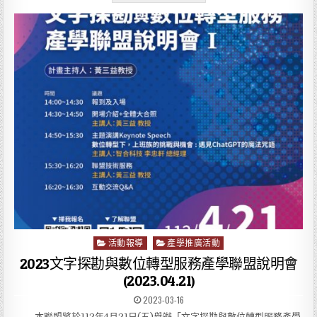
活動報導
產學推廣活動
P
o
2023文字探勘與數位轉型服務產學聯盟說明會
s
(2023.04.21)
t
2023-03-16
e
d
本聯盟將於112年4月21日(五)舉辦「文字探勘與數位轉型服務產學