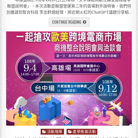
i
聯盟說明會」，本次活動是聯盟營運第二年的首場對外說明會，我們特
n
別邀請到智合科技 李忠軒總經理，將近期火紅的ChatGPT議題分享給…
CONTINUE READING
活動報導
產學推廣活動
P
o