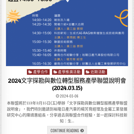
產學合作
產學推廣活動
近期活動
P
o
2024文字探勘與數位轉型服務產學聯盟說明會
s
(2024.03.15)
t
2024-03-06
e
d
本聯盟將於113年3月15日(五)舉辦「文字探勘與數位轉型服務產學聯盟
i
說明會」，我們特別邀請到裕隆日產汽車的楊芳育經理及金屬工業發展
n
研究中心的陳靖惠組長，分享過去與聯盟合作經驗，並一起探討科技新
知：生…
CONTINUE READING