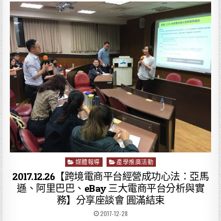
媒體報導
產學推廣活動
P
o
2017.12.26【跨境電商平台經營成功心法：亞馬
s
遜、阿里巴巴、eBay 三大電商平台分析與實
t
務】分享座談會 圓滿結束
e
d
2017-12-28