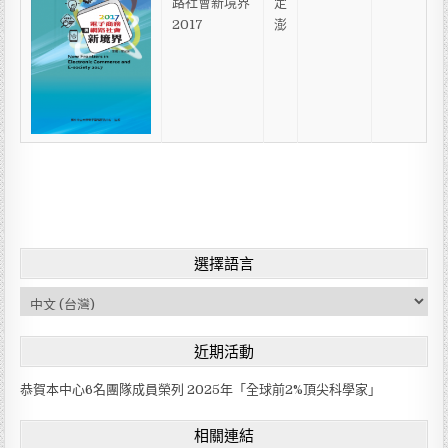
路社會新境界
定
2017
澎
選擇語言
C
h
o
近期活動
o
s
恭賀本中心6名團隊成員榮列 2025年「全球前2%頂尖科學家」
e
a
相關連結
l