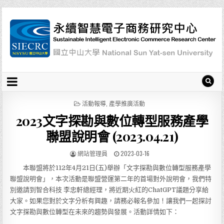
P
活動報導
,
產學推廣活動
O
2023文字探勘與數位轉型服務產學
S
T
聯盟說明會 (2023.04.21)
E
D
網站管理員
2023-03-16
I
N
本聯盟將於112年4月21日(五)舉辦「文字探勘與數位轉型服務產學
聯盟說明會」，本次活動是聯盟營運第二年的首場對外說明會，我們特
別邀請到智合科技 李忠軒總經理，將近期火紅的ChatGPT議題分享給
大家。如果您對於文字分析有興趣，請務必報名參加！讓我們一起探討
文字探勘與數位轉型在未來的趨勢與發展。活動詳情如下：