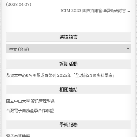
文
(2023.04.07)
章
ICIM 2023 國際資訊管理學術研討會 →
導
覽
選擇語言
C
h
o
近期活動
o
s
恭賀本中心6名團隊成員榮列 2025年「全球前2%頂尖科學家」
e
a
相關連結
l
a
國立中山大學 資訊管理學系
n
g
台灣電子商務產學合作聯盟
u
a
學術服務
g
e
電子商務時報