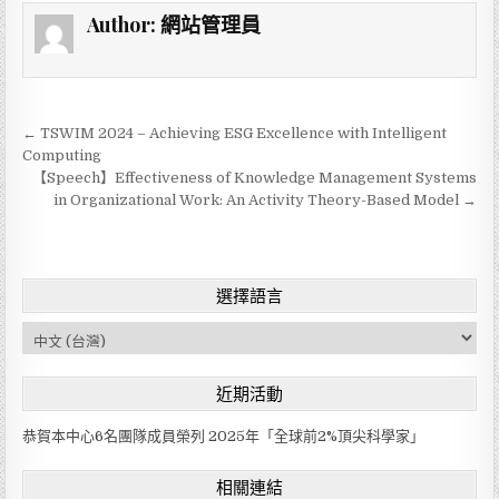
Author:
網站管理員
← TSWIM 2024 – Achieving ESG Excellence with Intelligent
文
Computing
章
【Speech】Effectiveness of Knowledge Management Systems
in Organizational Work: An Activity Theory-Based Model →
導
覽
選擇語言
C
h
o
近期活動
o
s
恭賀本中心6名團隊成員榮列 2025年「全球前2%頂尖科學家」
e
a
相關連結
l