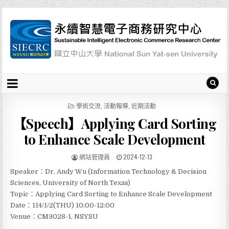
P
學術交流
,
活動報導
,
近期活動
O
【Speech】Applying Card Sorting
S
T
to Enhance Scale Development
E
D
網站管理員
2024-12-13
I
N
Speaker：Dr. Andy Wu (Information Technology & Decision
Sciences, University of North Texas)
Topic：Applying Card Sorting to Enhance Scale Development
Date：114/1/2(THU) 10:00-12:00
Venue：CM3028-1, NSYSU