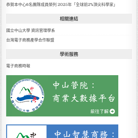
s
恭賀本中心6名團隊成員榮列 2025年「全球前2%頂尖科學家」
e
a
相關連結
l
a
國立中山大學 資訊管理學系
n
g
台灣電子商務產學合作聯盟
u
a
學術服務
g
e
電子商務時報