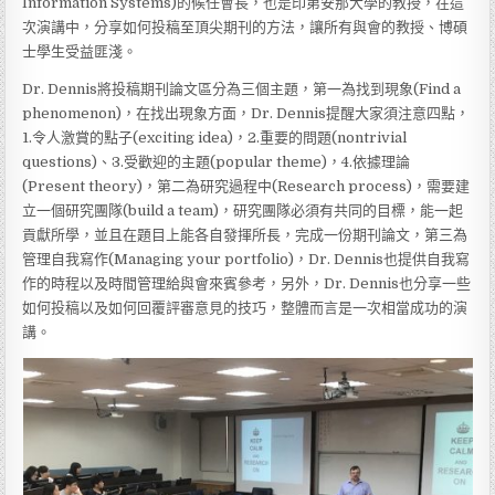
Information Systems)的候任會長，也是印第安那大學的教授，在這
次演講中，分享如何投稿至頂尖期刊的方法，讓所有與會的教授、博碩
士學生受益匪淺。
Dr. Dennis將投稿期刊論文區分為三個主題，第一為找到現象(Find a
phenomenon)，在找出現象方面，Dr. Dennis提醒大家須注意四點，
1.令人激賞的點子(exciting idea)，2.重要的問題(nontrivial
questions)、3.受歡迎的主題(popular theme)，4.依據理論
(Present theory)，第二為研究過程中(Research process)，需要建
立一個研究團隊(build a team)，研究團隊必須有共同的目標，能一起
貢獻所學，並且在題目上能各自發揮所長，完成一份期刊論文，第三為
管理自我寫作(Managing your portfolio)，Dr. Dennis也提供自我寫
作的時程以及時間管理給與會來賓參考，另外，Dr. Dennis也分享一些
如何投稿以及如何回覆評審意見的技巧，整體而言是一次相當成功的演
講。