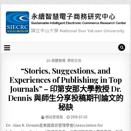
P
媒體報導
,
學術交流
O
“Stories, Suggestions, and
S
T
Experiences of Publishing in Top
E
D
Journals” – 印第安那大學教授 Dr.
I
Dennis 與師生分享投稿期刊論文的
N
秘訣
網站管理員
2019-07-03
Dr. Alan R. Dennis是美國資訊管理學會(Association for