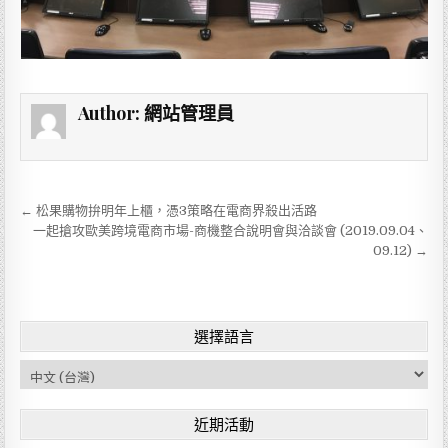
Author:
網站管理員
← 松果購物拚明年上櫃，憑3策略在電商界殺出活路
文
一起搶攻歐美跨境電商市場-商機整合說明會與洽談會 (2019.09.04、
章
09.12) →
導
覽
選擇語言
C
h
o
近期活動
o