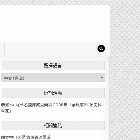
選擇語言
C
h
o
近期活動
o
s
恭賀本中心6名團隊成員榮列 2025年「全球前2%頂尖科
e
學家」
a
l
相關連結
a
n
國立中山大學 資訊管理學系
g