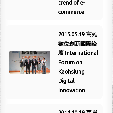
trend of e-
commerce
2015.05.19 高雄
數位創新國際論
壇 International
Forum on
Kaohsiung
Digital
Innovation
2014.10.19 兩岸