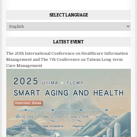
SELECT LANGUAGE
C
h
o
LATEST EVENT
o
s
The 20th International Conference on Healthcare Information
e
Management and The 7th Conference on Taiwan Long-term
a
Care Management
l
a
n
g
u
a
g
e